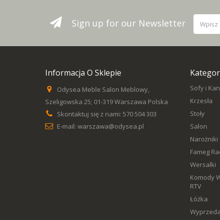
Sign up for our Newsletter
Informacja O Sklepie
Kategor
Sofy i Ka
Odysea Meble Salon Meblowy,
Krzesła
Szeligowska 25; 01-319 Warszawa Polska
Stoły
Skontaktuj się z nami:
570 504 303
E-mail:
warszawa@odysea.pl
Salon
Narożniki
Fameg R
Wersalki
Komody Wi
RTV
Łóżka
Wyprzed