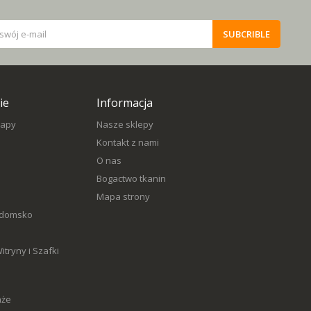
SUBCRIBLE
ie
Informacja
napy
Nasze sklepy
Kontakt z nami
O nas
Bogactwo tkanin
Mapa strony
adomsko
tryny i Szafki
aże