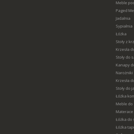
Meble pod
Paged Me
Jadalnia
Sypialnia
Łóżka
Stoły z kr
Krzesła d
Stoły do 
Kanapy d
Narożniki
Krzesła do
Stoły do j
Łóżka kon
Meble do 
Materace
Łóżka do 
Łóżka ta