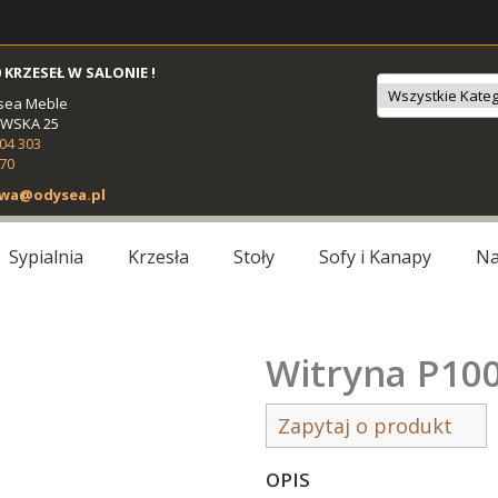
 KRZESEŁ W SALONIE !
sea Meble
OWSKA 25
504 303
 70
wa@odysea.pl
Sypialnia
Krzesła
Stoły
Sofy i Kanapy
Na
Witryna P10
Zapytaj o produkt
OPIS