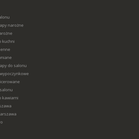
alonu
napy narożne
arożne
o kuchni
henne
wniane
napy do salonu
 wypoczynkowe
picerowane
 salonu
o kawiarni
rszawa
Warszawa
ro