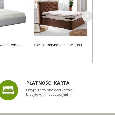
wane Roma -...
Łóżko kontynentalne Wienna
Krzesło Soli
tapicerowan
PŁATNOŚCI KARTĄ
Przyjmujemy płatności kartami
kredytowymi i debetowymi.