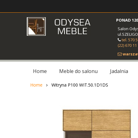
PONAD 120
Salon Ody
ul.SZELIG
tel. 570 
(22) 670 11
warsza
Home
Meble do salonu
Jadalnia
Home
Witryna P100 WIT.50.1D1DS