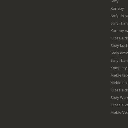
Sofy
Kanapy
Sofy do s
Sofy i ka
Kanapy n
Krzesła d
Stoły kuc
Stoły dre
Sofy i ka
Komplety
Meble ta
Meble do
Krzesła d
Stoły Wa
Krzesla 
Meble Ve