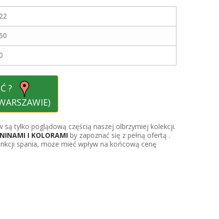
22
50
0
IĆ ?
WARSZAWIE)
 są tylko poglądową częścią naszej olbrzymiej kolekcji.
NINAMI I KOLORAMI
by zapoznać się z pełną ofertą .
unkcji spania, może mieć wpływ na końcową cenę