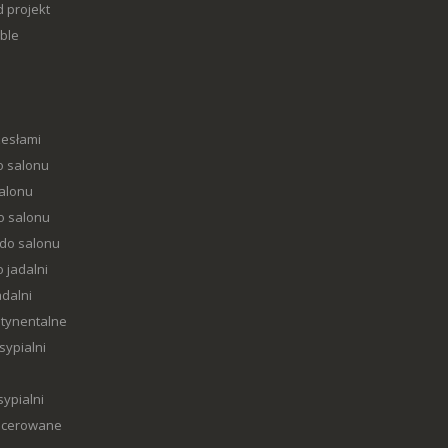
 projekt
ble
zesłami
o salonu
salonu
o salonu
 do salonu
 jadalni
adalni
tynentalne
sypialni
sypialni
picerowane