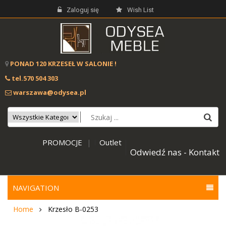
Zaloguj się
Wish List
PONAD 120 KRZESEŁ W SALONIE !
tel.570 504 303
warszawa@odysea.pl
PROMOCJE
Outlet
|
Odwiedź nas - Kontakt
NAVIGATION
Home
Krzesło B-0253