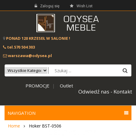
Zaloguj się
Wish List
PONAD 120 KRZESEŁ W SALONIE !
tel.570 504 303
warszawa@odysea.pl
PROMOCJE
Outlet
|
Odwiedź nas - Kontakt
NAVIGATION
Home
Hoker BST-0506